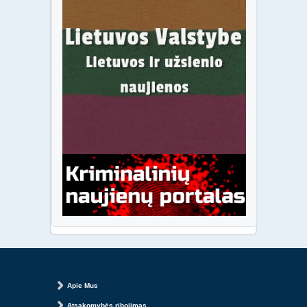
Apie Mus
Atsakomybės ribojimas