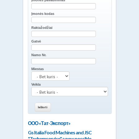
Įmonės pavadinimas
Įmonės kodas
Raktažodžiai
Gatvė
Namo Nr.
Miestas
Veikla
ООО «Тат-Экспорт»
Gs Italia Food Machines and JSC
"Techemservice",a new possible