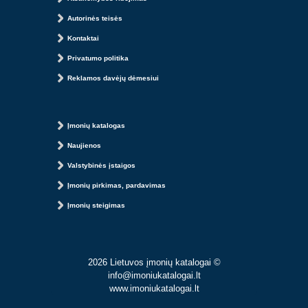
Autorinės teisės
Kontaktai
Privatumo politika
Reklamos davėjų dėmesiui
Įmonių katalogas
Naujienos
Valstybinės įstaigos
Įmonių pirkimas, pardavimas
Įmonių steigimas
2026 Lietuvos įmonių katalogai ©
info@imoniukatalogai.lt
www.imoniukatalogai.lt