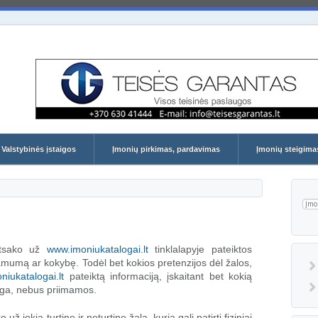
įmonių katalogai
Valstybinės įstaigos
Įmonių pirkimas, pardavimas
Įmonių steigima
Pai
tsako už
www.imoniukatalogai.lt
tinklalapyje pateiktos
amumą ar kokybę. Todėl bet kokios pretenzijos dėl žalos,
iukatalogai.lt
pateiktą informaciją, įskaitant bet kokią
inga, nebus priimamos.
 jokią turtinę ir neturtinę žalą, kurią gali patirti fiziniai