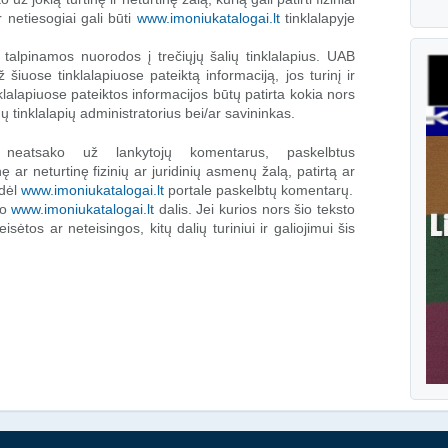
ar netiesogiai gali būti
www.imoniukatalogai.lt
tinklalapyje
 talpinamos nuorodos į trečiųjų šalių tinklalapius. UAB
šiuose tinklalapiuose pateiktą informaciją, jos turinį ir
nklalapiuose pateiktos informacijos būtų patirta kokia nors
amų tinklalapių administratorius bei/ar savininkas.
 neatsako už lankytojų komentarus, paskelbtus
inę ar neturtinę fizinių ar juridinių asmenų žalą, patirtą ar
 dėl
www.imoniukatalogai.lt
portale paskelbtų komentarų.
io
www.imoniukatalogai.lt
dalis. Jei kurios nors šio teksto
sėtos ar neteisingos, kitų dalių turiniui ir galiojimui šis