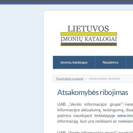
Lietuvos 
Įmonių katalogas
Naujienos
Jūs esate čia
Pagrindinis puslapis
»
Atsakomybės ribojimas
Atsakomybės ribojimas
UAB „Verslo informacijos grupė"
nea
informacijos aktualumą, teisingumą, išs
patirtos naudojant tinklalapyje
www.imon
informaciją, kuri yra neišsami ar neteis
UAB „Verslo informacijos grupė" neatsako už