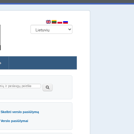
s
eškos forma
Paieška
Skelbti verslo pasiūlymą
Verslo pasiūlymai