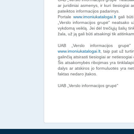
ar juridiniai asmenys, ir kuri tiesiogiai 
pateiktos informacijos padarinys.
Portale
www.imoniukatalogai.lt
gali būti
„Verslo informacijos grupė" neatsako už 
vykdomą veiklą. Jei dėl trečiųjų šalių ti
žala, už ją gali būti atsakingi tik atitink
UAB „Verslo informacijos grupė"
www.imoniukatalogai.lt
, taip pat už turt
galinčią atsirasti tiesiogiai ar netiesogiai
Šis atsakomybės ribojimas yra tinklalap
dalys ar atskiros jo formuluotės yra netei
faktas nedaro įtakos.
UAB „Verslo informacijos grupė"