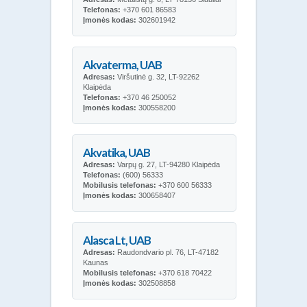
Telefonas:
+370 601 86583
Įmonės kodas:
302601942
Akvaterma, UAB
Adresas:
Viršutinė g. 32, LT-92262
Klaipėda
Telefonas:
+370 46 250052
Įmonės kodas:
300558200
Akvatika, UAB
Adresas:
Varpų g. 27, LT-94280 Klaipėda
Telefonas:
(600) 56333
Mobilusis telefonas:
+370 600 56333
Įmonės kodas:
300658407
Alasca Lt, UAB
Adresas:
Raudondvario pl. 76, LT-47182
Kaunas
Mobilusis telefonas:
+370 618 70422
Įmonės kodas:
302508858