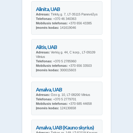
Alinita, UAB
Adresas:
Tinklų g. 7, LT-35115 Panevėžys
Telefonas:
+370 46 340363
Mobilusis telefonas:
+370 656 43385
Įmonės kodas:
141619046
Alitis, UAB
Adresas:
Verkių g. 44, C korp., LT-09109
Vilnius
Telefonas:
+370 5 2785960
Mobilusis telefonas:
+370 656 33503
Įmonės kodas:
300015603
Amalva, UAB
Adresas:
Ozo g. 10, LT-08200 Vilnius
Telefonas:
+370 5 2779701
Mobilusis telefonas:
+370 685 44658
Įmonės kodas:
124130658
Amalva, UAB (Kauno skyrius)
Adresas:
Taikos pr. 149, LT-52119 Kaunas