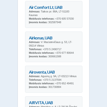
Air Comfort Lt, UAB
Adresas:
Taikos pr. 88A, LT-51183
Kaunas
Mobilusis telefonas:
+370 605 57030
Įmonės kodas:
302587948
Airkonas, UAB
Adresas:
V. Maciulevičiaus g. 53, LT-
09214 Vilnius
Telefonas:
+370 5 2490717
Mobilusis telefonas:
+370 677 80644
Įmonės kodas:
300661588
Airoventa, UAB
Adresas:
Aguonų g. 9A, LT-03213 Vilnius
Telefonas:
+370 5 2137594
Mobilusis telefonas:
+370 652 49491
Įmonės kodas:
301730884
AIRVITA, UAB
Adresas:
Metalistų g. 8, LT-78136 Šiauliai