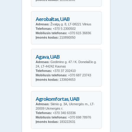
Aerobaltas, UAB
Adresas:
Žvalgų g. 8, LT-08221 Vilnius
Telefonas:
+370 5 2300502
Mobilusis telefonas:
+370 615 36836
Įmonės kodas:
210890050
Agava, UAB
Adresas:
Gedimino g. 47 / K. Donelaičio g.
24, LT-44242 Kaunas
Telefonas:
+370 37 202410
Mobilusis telefonas:
+370 687 23743
Įmonės kodas:
133604653
Agrokomfortas, UAB
Adresas:
Slėnio g. 3A, Ukmergės m., LT-
20009 Ukmergės r.
Telefonas:
+370 340 63336
Mobilusis telefonas:
+370 698 78976
Įmonės kodas:
183222631