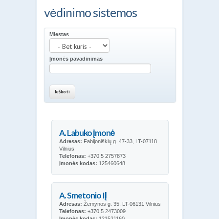
vėdinimo sistemos
Miestas
Įmonės pavadinimas
A. Labuko įmonė
Adresas:
Fabijoniškių g. 47-33, LT-07118
Vilnius
Telefonas:
+370 5 2757873
Įmonės kodas:
125460648
A. Smetonio IĮ
Adresas:
Žemynos g. 35, LT-06131 Vilnius
Telefonas:
+370 5 2473009
Įmonės kodas:
121521160