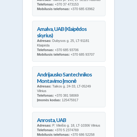
Telefonas:
+370 37 473153
Mobilusis telefonas:
+370 685 63962
Amalva, UAB (Klaipėdos
skyrius)
Adresas:
Dubysos g. 25, LT-91181
Klaipėda
Telefonas:
+370 685 93706
Mobilusis telefonas:
+370 685 93707
Andrijausko Santechnikos
Montavimo Įmonė
Adresas:
Taikos g. 24-33, LT-05249
Vilnius
Telefonas:
+370 381 58069
Įmonės kodas:
125475917
Anrosta, UAB
Adresas:
P. Vileišio g. 18, LT-10306 Vilnius
Telefonas:
+370 5 2374769
Mobilusis telefonas:
+370 686 52258