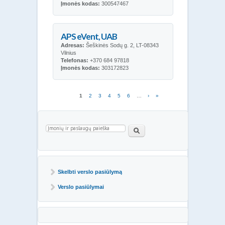
Įmonės kodas:
300547467
APS eVent, UAB
Adresas:
Šeškinės Sodų g. 2, LT-08343
Vilnius
Telefonas:
+370 684 97818
Įmonės kodas:
303172823
Puslapiai
1
2
3
4
5
6
…
›
»
Paieškos forma
Paieška
Skelbti verslo pasiūlymą
Verslo pasiūlymai