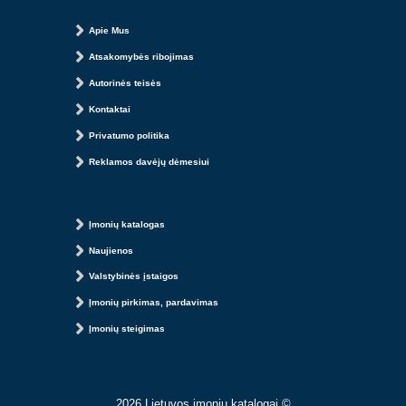
Apie Mus
Atsakomybės ribojimas
Autorinės teisės
Kontaktai
Privatumo politika
Reklamos davėjų dėmesiui
Įmonių katalogas
Naujienos
Valstybinės įstaigos
Įmonių pirkimas, pardavimas
Įmonių steigimas
2026 Lietuvos įmonių katalogai ©