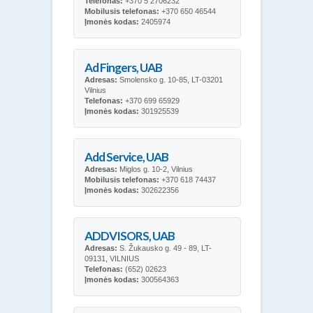
Telefonas:
+370 5 2706232
Mobilusis telefonas:
+370 650 46544
Įmonės kodas:
2405974
Ad Fingers, UAB
Adresas:
Smolensko g. 10-85, LT-03201
Vilnius
Telefonas:
+370 699 65929
Įmonės kodas:
301925539
Add Service, UAB
Adresas:
Miglos g. 10-2, Vilnius
Mobilusis telefonas:
+370 618 74437
Įmonės kodas:
302622356
ADDVISORS, UAB
Adresas:
S. Žukausko g. 49 - 89, LT-
09131, VILNIUS
Telefonas:
(652) 02623
Įmonės kodas:
300564363