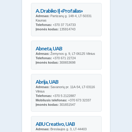
A. Drabiko IĮ «Profailas»
Adresas:
Partizanų g. 148-4, LT-50331
Kaunas
Telefonas:
+370 37 714733
Įmonės kodas:
135914743
Abneta, UAB
Adresas:
Žemynos g. 9, LT-06125 Vilnius
Telefonas:
+370 671 22724
Įmonės kodas:
300653698
Abrija, UAB
Adresas:
Savanorių pr. 11A-54, LT-03116
Vilnius
Telefonas:
+370 5 2122887
Mobilusis telefonas:
+370 673 32337
Įmonės kodas:
301651547
ABU Creativo, UAB
Adresas:
Breslaujos g. 3, LT-44403