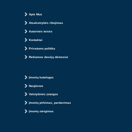
Apie Mus
Atsakomybės ribojimas
Autorinės teisės
Kontaktai
Privatumo politika
Reklamos davėjų dėmesiui
Įmonių katalogas
Naujienos
Valstybinės įstaigos
Įmonių pirkimas, pardavimas
Įmonių steigimas