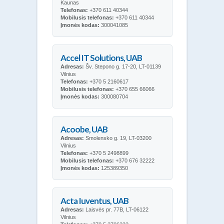
Kaunas
Telefonas:
+370 611 40344
Mobilusis telefonas:
+370 611 40344
Įmonės kodas:
300041085
Accel IT Solutions, UAB
Adresas:
Šv. Stepono g. 17-20, LT-01139
Vilnius
Telefonas:
+370 5 2160617
Mobilusis telefonas:
+370 655 66066
Įmonės kodas:
300080704
Acoobe, UAB
Adresas:
Smolensko g. 19, LT-03200
Vilnius
Telefonas:
+370 5 2498899
Mobilusis telefonas:
+370 676 32222
Įmonės kodas:
125389350
Acta Iuventus, UAB
Adresas:
Laisvės pr. 77B, LT-06122
Vilnius