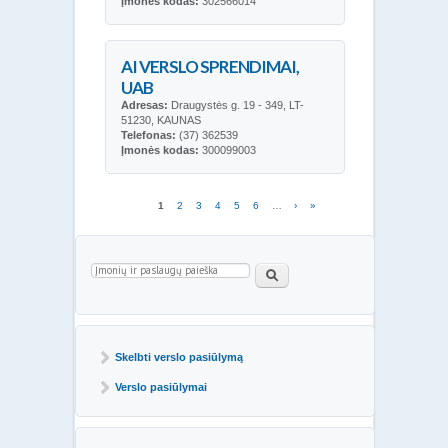
Įmonės kodas:
302566014
AI VERSLO SPRENDIMAI,
UAB
Adresas:
Draugystės g. 19 - 349, LT-
51230, KAUNAS
Telefonas:
(37) 362539
Įmonės kodas:
300099003
Puslapiai
1
2
3
4
5
6
…
›
»
Paieškos forma
Paieška
Skelbti verslo pasiūlymą
Verslo pasiūlymai