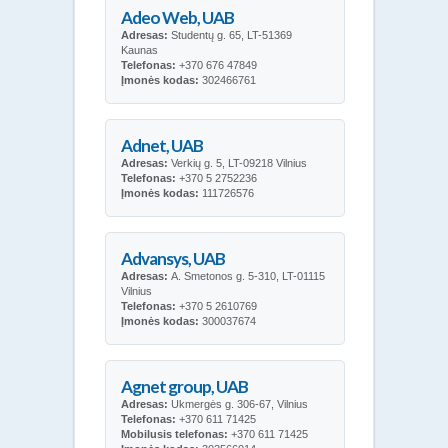
Adeo Web, UAB
Adresas:
Studentų g. 65, LT-51369
Kaunas
Telefonas:
+370 676 47849
Įmonės kodas:
302466761
Adnet, UAB
Adresas:
Verkių g. 5, LT-09218 Vilnius
Telefonas:
+370 5 2752236
Įmonės kodas:
111726576
Advansys, UAB
Adresas:
A. Smetonos g. 5-310, LT-01115
Vilnius
Telefonas:
+370 5 2610769
Įmonės kodas:
300037674
Agnet group, UAB
Adresas:
Ukmergės g. 306-67, Vilnius
Telefonas:
+370 611 71425
Mobilusis telefonas:
+370 611 71425