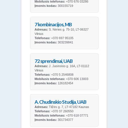
Mobilusis telefonas:
+370 676 03286
Įmonės kodas:
300155719
7 kombinacijos, MB
Adresas:
S. Nėries g. 75-10, LT-06327
Vilnius
Telefonas:
+370 697 95105
Įmonės kodas:
303239841
72 sprendimai, UAB
Adresas:
J. Jasinskio g. 16A, LT-01112
Vilnius
Telefonas:
+370 5 2546808
Mobilusis telefonas:
+370 606 13003
Įmonės kodas:
126182454
A. Chudinskio Studija, UAB
Adresas:
Tilžės g. 7, LT-47182 Kaunas
Telefonas:
+370 37 260550
Mobilusis telefonas:
+370 618 07771
Įmonės kodas:
301734377