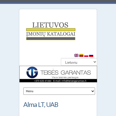
Lietuvos
įmonių
katalogai
Alma LT, UAB