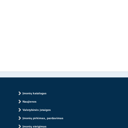
Įmonių katalogas
Naujienos
Valstybinės įstaigos
Įmonių pirkimas, pardavimas
Įmonių steigimas