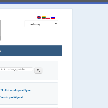
s
eškos forma
Paieška
Skelbti verslo pasiūlymą
Verslo pasiūlymai