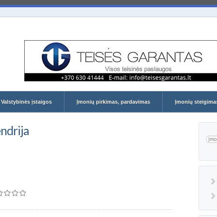
įmonių katalogai
Valstybinės įstaigos
Įmonių pirkimas, pardavimas
Įmonių steigima
ndrija
Pai