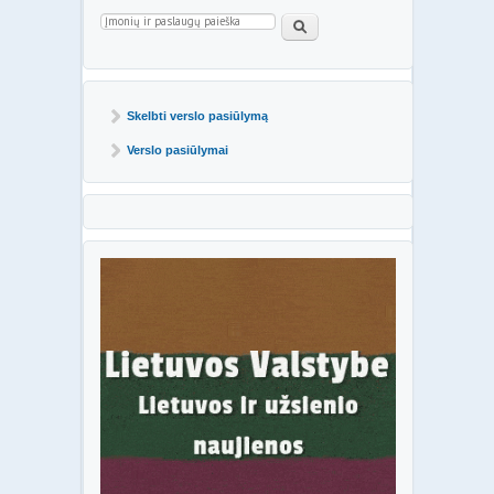
Paieškos forma
Paieška
Skelbti verslo pasiūlymą
Verslo pasiūlymai