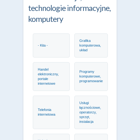
technologie informacyjne,
komputery
Grafika
- Kita -
komputerowa,
układ
Handel
Programy
elektroniczny,
komputerowe,
portale
programowanie
internetowe
Usługi
łącznościowe,
Telefonia
operatorzy,
internetowa
sprzęt,
instalacja