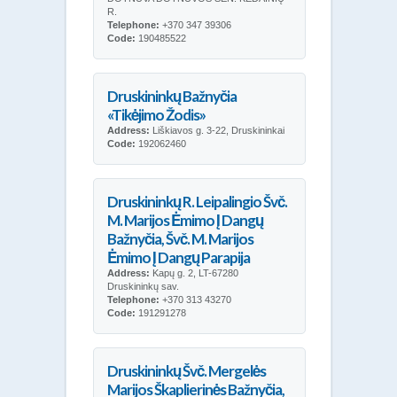
R.
Telephone:
+370 347 39306
Code:
190485522
Druskininkų Bažnyčia
«Tikėjimo Žodis»
Address:
Liškiavos g. 3-22, Druskininkai
Code:
192062460
Druskininkų R. Leipalingio Švč.
M. Marijos Ėmimo Į Dangų
Bažnyčia, Švč. M. Marijos
Ėmimo Į Dangų Parapija
Address:
Kapų g. 2, LT-67280
Druskininkų sav.
Telephone:
+370 313 43270
Code:
191291278
Druskininkų Švč. Mergelės
Marijos Škaplierinės Bažnyčia,