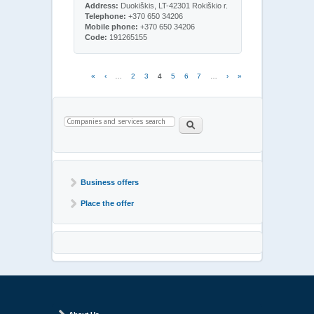
Address:
Duokiškis, LT-42301 Rokiškio r.
Telephone:
+370 650 34206
Mobile phone:
+370 650 34206
Code:
191265155
Pages
«
‹
…
2
3
4
5
6
7
…
›
»
Search form
Paieška
Business offers
Place the offer