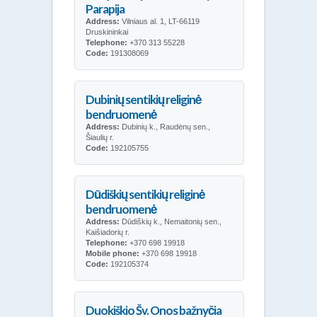
Parapija
Address:
Vilniaus al. 1, LT-66119
Druskininkai
Telephone:
+370 313 55228
Code:
191308069
Dubinių sentikių religinė
bendruomenė
Address:
Dubinių k., Raudėnų sen.,
Šiaulių r.
Code:
192105755
Dūdiškių sentikių religinė
bendruomenė
Address:
Dūdiškių k., Nemaitonių sen.,
Kaišiadorių r.
Telephone:
+370 698 19918
Mobile phone:
+370 698 19918
Code:
192105374
Duokiškio Šv. Onos bažnyčia