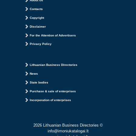
About Us
Contacts
Copyright
Disclaimer
For the Attention of Advertisers
Privacy Policy
Lithuanian Business Directories
News
State bodies
Purchase & sale of enterprises
Incorporation of enterprises
2026 Lithuanian Business Directories ©
info@imoniukatalogai.lt