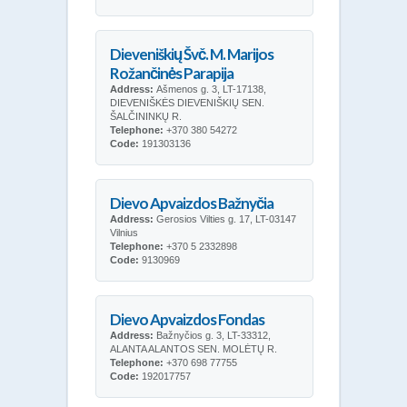
Dieveniškių Švč. M. Marijos
Rožančinės Parapija
Address:
Ašmenos g. 3, LT-17138,
DIEVENIŠKĖS DIEVENIŠKIŲ SEN.
ŠALČININKŲ R.
Telephone:
+370 380 54272
Code:
191303136
Dievo Apvaizdos Bažnyčia
Address:
Gerosios Vilties g. 17, LT-03147
Vilnius
Telephone:
+370 5 2332898
Code:
9130969
Dievo Apvaizdos Fondas
Address:
Bažnyčios g. 3, LT-33312,
ALANTA ALANTOS SEN. MOLĖTŲ R.
Telephone:
+370 698 77755
Code:
192017757