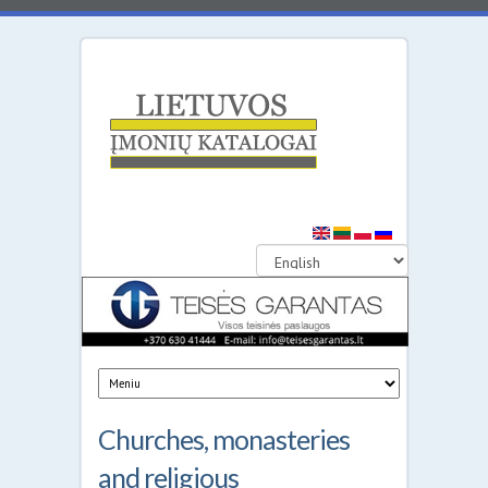
Lithuanian
Business
Directories
Churches, monasteries
and religious