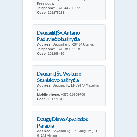
Kretingos r.
Telephone:
+370 445 56372
Code:
191275263
Daugailių Šv. Antano
Paduviečio bažnyčia
Address:
Daugailiai, LT-28414 Utenos r.
Telephone:
+370 389 35518
Code:
191268450
Dauginių Šv. Vyskupo
Stanislovo bažnyčia
Address:
Dauginių k., LT-89478 Mažeikių
r.
Mobile phone:
+370 624 39786
Code:
191271813
Daugų Dievo Apvaizdos
Parapija
Address:
Savanorių g. 17, Daugų m., LT-
64142 Alytaus r.