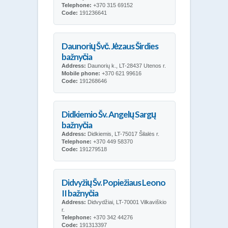
Telephone:
+370 315 69152
Code:
191236641
Daunorių Švč. Jėzaus Širdies
bažnyčia
Address:
Daunorių k., LT-28437 Utenos r.
Mobile phone:
+370 621 99616
Code:
191268646
Didkiemio Šv. Angelų Sargų
bažnyčia
Address:
Didkiemis, LT-75017 Šilalės r.
Telephone:
+370 449 58370
Code:
191279518
Didvyžių Šv. Popiežiaus Leono
II bažnyčia
Address:
Didvydžiai, LT-70001 Vilkaviškio
r.
Telephone:
+370 342 44276
Code:
191313397