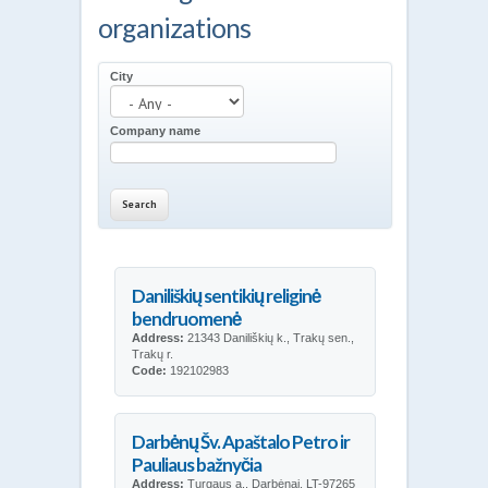
organizations
City
Company name
Daniliškių sentikių religinė
bendruomenė
Address:
21343 Daniliškių k., Trakų sen.,
Trakų r.
Code:
192102983
Darbėnų Šv. Apaštalo Petro ir
Pauliaus bažnyčia
Address:
Turgaus a., Darbėnai, LT-97265